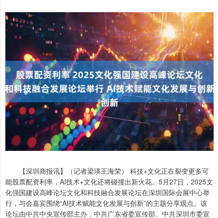
【深圳商报讯】（记者梁瑛王海荣） 科技+文化正在裂变更多可
能股票配资利率，AI技术+文化还将碰撞出新火花。5月27日，2025文
化强国建设高峰论坛文化和科技融合发展论坛在深圳国际会展中心举
行，与会嘉宾围绕“AI技术赋能文化发展与创新”的主题分享观点。该
论坛由中共中央宣传部主办，中共广东省委宣传部、中共深圳市委宣