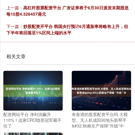
上一篇：
高杠杆股票配资平台 广发证券将于6月30日派发末期股息
每10股4.326457港元
下一篇：
炒股配资开平台 韩国央行预计6月通胀率将略有上升，但
下半年将回落至1%区间上端的水平
相关文章
配资网站平台 净利润飙升
有靠谱的股票配资平台吗 大模
110%！这家CRO隐形冠军藏不
型、无人机成田间地头新帮手
住了
&#32;秋粮生产保障“升级”中