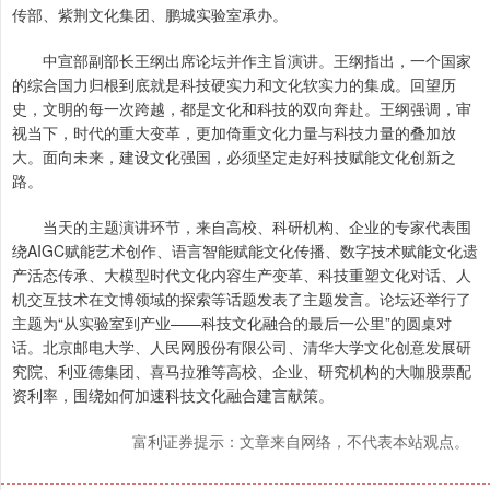
传部、紫荆文化集团、鹏城实验室承办。
中宣部副部长王纲出席论坛并作主旨演讲。王纲指出，一个国家
的综合国力归根到底就是科技硬实力和文化软实力的集成。回望历
史，文明的每一次跨越，都是文化和科技的双向奔赴。王纲强调，审
视当下，时代的重大变革，更加倚重文化力量与科技力量的叠加放
大。面向未来，建设文化强国，必须坚定走好科技赋能文化创新之
路。
当天的主题演讲环节，来自高校、科研机构、企业的专家代表围
绕AIGC赋能艺术创作、语言智能赋能文化传播、数字技术赋能文化遗
产活态传承、大模型时代文化内容生产变革、科技重塑文化对话、人
机交互技术在文博领域的探索等话题发表了主题发言。论坛还举行了
主题为“从实验室到产业——科技文化融合的最后一公里”的圆桌对
话。北京邮电大学、人民网股份有限公司、清华大学文化创意发展研
究院、利亚德集团、喜马拉雅等高校、企业、研究机构的大咖股票配
资利率，围绕如何加速科技文化融合建言献策。
富利证券提示：文章来自网络，不代表本站观点。